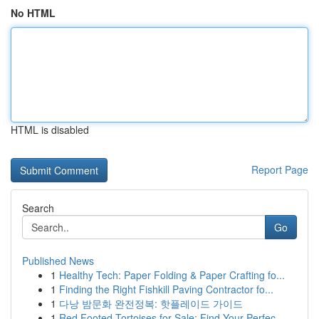
No HTML
HTML is disabled
Report Page
Search
Go
Published News
1
Healthy Tech: Paper Folding & Paper Crafting fo...
1
Finding the Right Fishkill Paving Contractor fo...
1
다낭 밤문화 완전정복: 핫플레이드 가이드
1
Red Footed Tortoises for Sale: Find Your Perfec...