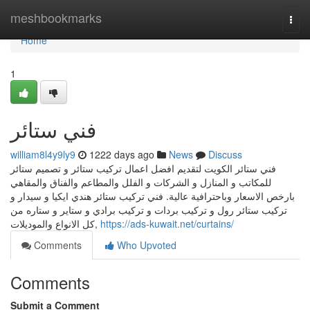
Home
meshbookmarks
Togg
navi
Home
1
فني ستائر
william8l4y9ly9
1222 days ago
News
Discuss
فني ستائر الكويت لتقديم افضل اعمال تركيب ستائر و تصميم ستائر
للمكاتب و المنازل و الشركات و الفلل والمطاعم والفناق والمقاهي
بارخص الاسعار وباحترافية عالية. فني تركيب ستائر هندي ايكيا و سيدار و
تركيب ستائر رول و تركيب بردات و تركيب برادي و ستاير و ستاره من
كل الانواع والموديلات,
https://ads-kuwait.net/curtains/
Comments
Who Upvoted
Comments
Submit a Comment