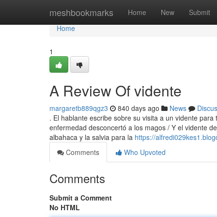
Home
meshbookmarks
Home
New
Submit
Home
1
A Review Of vidente
margaretb889qgz3
840 days ago
News
Discu
. El hablante escribe sobre su visita a un vidente par
enfermedad desconcertó a los magos / Y el vidente dej
albahaca y la salvia para la
https://alfredi029kes1.blo
Comments
Who Upvoted
Comments
Submit a Comment
No HTML