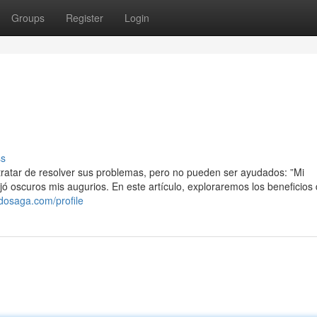
Groups
Register
Login
ss
a tratar de resolver sus problemas, pero no pueden ser ayudados: ”Mi
ó oscuros mis augurios. En este artículo, exploraremos los beneficios 
gdosaga.com/profile