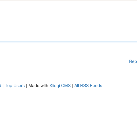
Rep
d
|
Top Users
| Made with
Kliqqi CMS
|
All RSS Feeds