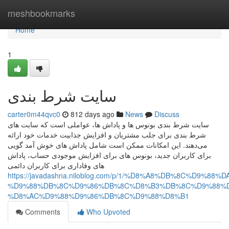
Home
meshbookmarks
Home
1
سایت شرط بندی
carter0m44qvc0
812 days ago
News
Discuss
سایت شرط بندی بونوس‌ ها و پاداش‌ ها، عواملی است که سایت‌ های
شرط بندی برای جلب مشتریان و افزایش جذابیت خدمات خود ارائه
می‌دهند. این امکانات ممکن است شامل پاداش‌ های خوش‌ آمد گویی
برای کاربران جدید، بونوس‌ های برای افزایش موجودی حساب، پاداش‌
های وفاداری برای کاربران دائمی
https://javadashna.niloblog.com/p/1/%D8%A8%DB%8C%D9
%D9%88%DB%8C%D9%86%DB%8C%D8%B3%DB%8C%D9%88%D
%D8%AC%D9%88%D9%86%DB%8C%D9%88%D8%B1
Comments
Who Upvoted