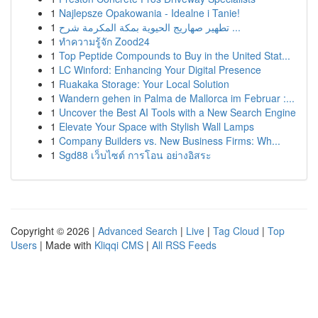
1
Najlepsze Opakowania - Idealne i Tanie!
1
تطهير صهاريج الحيوية بمكة المكرمة شرح ...
1
ทำความรู้จัก Zood24
1
Top Peptide Compounds to Buy in the United Stat...
1
LC Winford: Enhancing Your Digital Presence
1
Ruakaka Storage: Your Local Solution
1
Wandern gehen in Palma de Mallorca im Februar :...
1
Uncover the Best AI Tools with a New Search Engine
1
Elevate Your Space with Stylish Wall Lamps
1
Company Builders vs. New Business Firms: Wh...
1
Sgd88 เว็บไซต์ การโอน อย่างอิสระ
Copyright © 2026 |
Advanced Search
|
Live
|
Tag Cloud
|
Top
Users
| Made with
Kliqqi CMS
|
All RSS Feeds