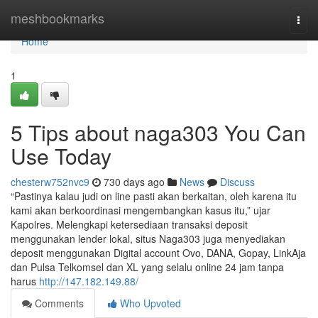
Home
meshbookmarks
Togg
navi
Home
1
5 Tips about naga303 You Can
Use Today
chesterw752nvc9
730 days ago
News
Discuss
“Pastinya kalau judi on line pasti akan berkaitan, oleh karena itu
kami akan berkoordinasi mengembangkan kasus itu,” ujar
Kapolres. Melengkapi ketersediaan transaksi deposit
menggunakan lender lokal, situs Naga303 juga menyediakan
deposit menggunakan Digital account Ovo, DANA, Gopay, LinkAja
dan Pulsa Telkomsel dan XL yang selalu online 24 jam tanpa
harus
http://147.182.149.88/
Comments
Who Upvoted