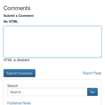
Comments
Submit a Comment
No HTML
HTML is disabled
Report Page
Search
Go
Published News