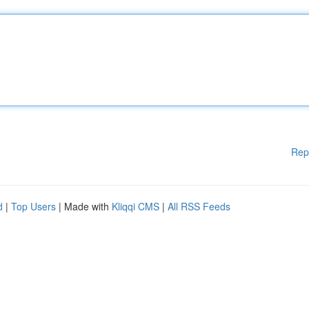
Rep
d
|
Top Users
| Made with
Kliqqi CMS
|
All RSS Feeds