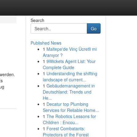
Search
Go
Published News
1
Maltepe'de Vinç Ücretli mi
Aranıyor ?
1
9Wickets Agent List: Your
Complete Guide
1
Understanding the shifting
 werden.
landscape of current...
Es
1
Gebäudemanagement in
lug
Deutschland: Trends und
He...
1
Decatur top Plumbing
Services for Reliable Home...
1
The Robotics Lessons for
Children : Encou...
1
Forest Combatants:
Protectors of the Forest