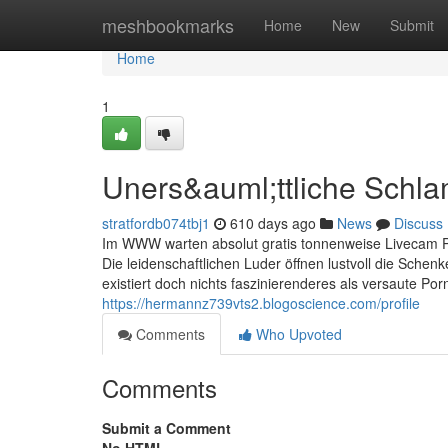
Home
meshbookmarks
Home
New
Submit
Home
1
Uners&auml;ttliche Schla
stratfordb074tbj1
610 days ago
News
Discuss
Im WWW warten absolut gratis tonnenweise Livecam Po
Die leidenschaftlichen Luder öffnen lustvoll die Schen
existiert doch nichts faszinierenderes als versaute Por
https://hermannz739vts2.blogoscience.com/profile
Comments
Who Upvoted
Comments
Submit a Comment