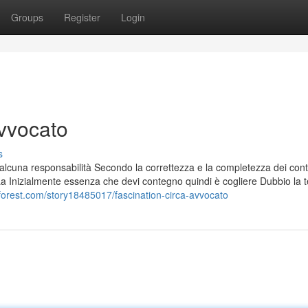
Groups
Register
Login
vvocato
s
ì alcuna responsabilità Secondo la correttezza e la completezza dei cont
web. La Inizialmente essenza che devi contegno quindi è cogliere Dubbio la
forest.com/story18485017/fascination-circa-avvocato