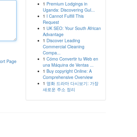
1
Premium Lodgings in
Uganda: Discovering Gul...
1
I Cannot Fulfill This
Request
1
UK SEO: Your South African
Advantage
1
Discover Leading
Commercial Cleaning
Compa...
1
Cómo Convertir tu Web en
ort Page
una Máquina de Ventas ...
1
Buy copyright Online: A
Comprehensive Overview
1
영화 드라마 다시보기: 가장
새로운 주소 정리