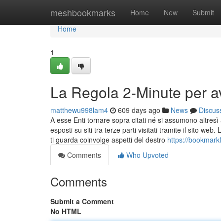
Home
meshbookmarks
Home
New
Submit
Home
1
La Regola 2-Minute per a
matthewu998lam4
609 days ago
News
Discus
A esse Enti tornare sopra citati né si assumono altres
esposti su siti tra terze parti visitati tramite il sito 
ti guarda coinvolge aspetti del destro
https://bookmark
Comments
Who Upvoted
Comments
Submit a Comment
No HTML