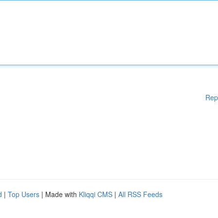
Rep
d
|
Top Users
| Made with
Kliqqi CMS
|
All RSS Feeds