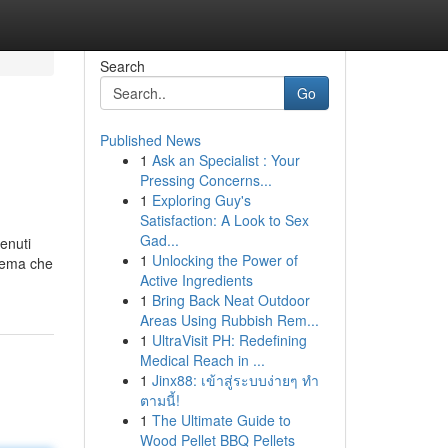
Search
Go
Published News
1
Ask an Specialist : Your
Pressing Concerns...
1
Exploring Guy's
Satisfaction: A Look to Sex
Gad...
enuti
1
Unlocking the Power of
 tema che
Active Ingredients
1
Bring Back Neat Outdoor
Areas Using Rubbish Rem...
1
UltraVisit PH: Redefining
Medical Reach in ...
1
Jinx88: เข้าสู่ระบบง่ายๆ ทำ
ตามนี้!
1
The Ultimate Guide to
Wood Pellet BBQ Pellets