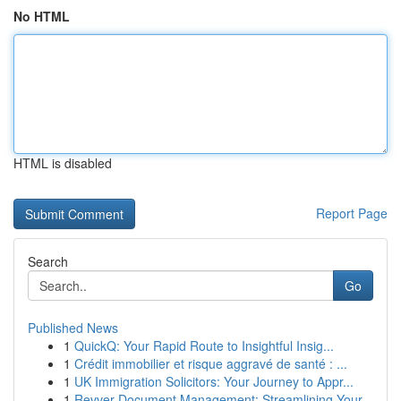
No HTML
HTML is disabled
Report Page
Search
Go
Published News
1
QuickQ: Your Rapid Route to Insightful Insig...
1
Crédit immobilier et risque aggravé de santé : ...
1
UK Immigration Solicitors: Your Journey to Appr...
1
Revver Document Management: Streamlining Your