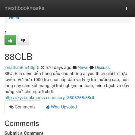
Home
meshbookmarks
Togg
navi
Home
1
88CLB
jonathan6m43tgr5
570 days ago
News
Discuss
88CLB là điểm đến hàng đầu cho những ai yêu thích giải trí trực
tuyến. Với hơn 1000 trò chơi hấp dẫn và tỷ lệ trả thưởng cao, nền
tảng này cam kết mang lại trải nghiệm an toàn, minh bạch và đầy
hứng khởi cho người chơi.
https://xyzbookmarks.com/story18606268/88clb
Comments
Who Upvoted
Comments
Submit a Comment