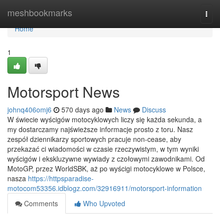
Home
meshbookmarks
Togg
navi
Home
1
Motorsport News
johnq406omj6
570 days ago
News
Discuss
W świecie wyścigów motocyklowych liczy się każda sekunda, a
my dostarczamy najświeższe informacje prosto z toru. Nasz
zespół dziennikarzy sportowych pracuje non-cease, aby
przekazać ci wiadomości w czasie rzeczywistym, w tym wyniki
wyścigów i ekskluzywne wywiady z czołowymi zawodnikami. Od
MotoGP, przez WorldSBK, aż po wyścigi motocyklowe w Polsce,
nasza
https://httpsparadise-
motocom53356.idblogz.com/32916911/motorsport-information
Comments
Who Upvoted