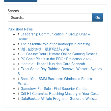
Search
Go
Published News
1
Leadership Communication in Group Chat --
Reduc...
1
The essential role of philanthropy in creating ...
1
澳门金沙游戏：最新玩法与攻略
1
88i Casino: Your Ultimate Online Gaming Destina...
1
PC Chair Plants in the PRC : Projection 2026
1
Indototo: Ulasan Utuh dan Cara Bertaruh
1
Exact Same Day Rubbish Removal Western Sydney
S...
1
Boost Your SMM Business: Wholesale Panels
Expla...
1
Gamefowl For Sale : Find Superior Combat ...
1
Crit Hit Ceramics: Reaching Mastery in Your Cer...
1
DataBackup Affiliate Program : Generate While...