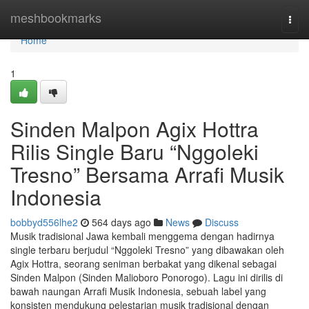
Home
meshbookmarks
Togg
navi
Home
1
Sinden Malpon Agix Hottra
Rilis Single Baru “Nggoleki
Tresno” Bersama Arrafi Musik
Indonesia
bobbyd556lhe2
564 days ago
News
Discuss
Musik tradisional Jawa kembali menggema dengan hadirnya
single terbaru berjudul “Nggoleki Tresno” yang dibawakan oleh
Agix Hottra, seorang seniman berbakat yang dikenal sebagai
Sinden Malpon (Sinden Malioboro Ponorogo). Lagu ini dirilis di
bawah naungan Arrafi Musik Indonesia, sebuah label yang
konsisten mendukung pelestarian musik tradisional dengan