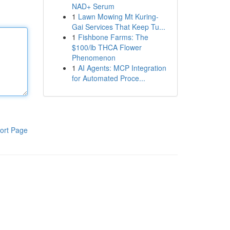
NAD+ Serum
1
Lawn Mowing Mt Kuring-
Gai Services That Keep Tu...
1
Fishbone Farms: The
$100/lb THCA Flower
Phenomenon
1
AI Agents: MCP Integration
for Automated Proce...
ort Page