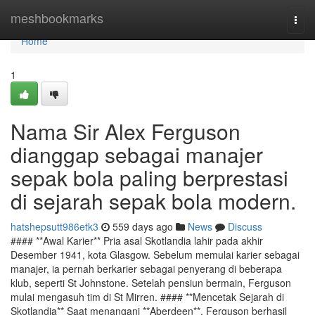
Home
meshbookmarks
Togg
navi
Home
1
Nama Sir Alex Ferguson
dianggap sebagai manajer
sepak bola paling berprestasi
di sejarah sepak bola modern.
hatshepsutt986etk3
559 days ago
News
Discuss
#### **Awal Karier** Pria asal Skotlandia lahir pada akhir
Desember 1941, kota Glasgow. Sebelum memulai karier sebagai
manajer, ia pernah berkarier sebagai penyerang di beberapa
klub, seperti St Johnstone. Setelah pensiun bermain, Ferguson
mulai mengasuh tim di St Mirren. #### **Mencetak Sejarah di
Skotlandia** Saat menangani **Aberdeen**, Ferguson berhasil