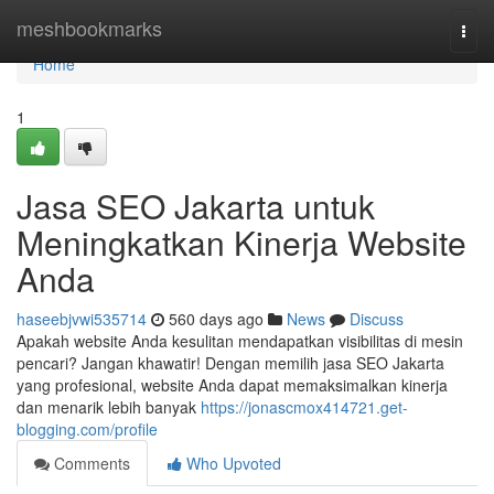
Home
meshbookmarks
Togg
navi
Home
1
Jasa SEO Jakarta untuk
Meningkatkan Kinerja Website
Anda
haseebjvwi535714
560 days ago
News
Discuss
Apakah website Anda kesulitan mendapatkan visibilitas di mesin
pencari? Jangan khawatir! Dengan memilih jasa SEO Jakarta
yang profesional, website Anda dapat memaksimalkan kinerja
dan menarik lebih banyak
https://jonascmox414721.get-
blogging.com/profile
Comments
Who Upvoted