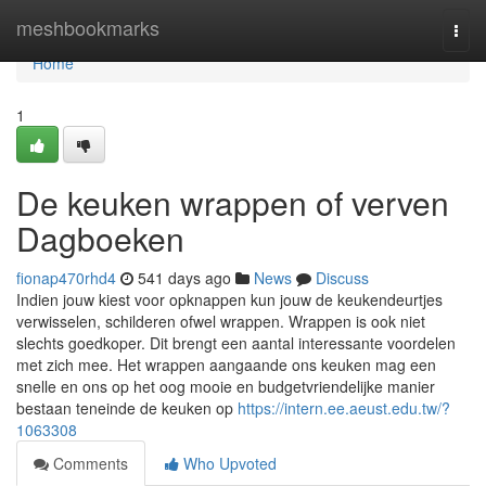
Home
meshbookmarks
Togg
navi
Home
1
De keuken wrappen of verven
Dagboeken
fionap470rhd4
541 days ago
News
Discuss
Indien jouw kiest voor opknappen kun jouw de keukendeurtjes
verwisselen, schilderen ofwel wrappen. Wrappen is ook niet
slechts goedkoper. Dit brengt een aantal interessante voordelen
met zich mee. Het wrappen aangaande ons keuken mag een
snelle en ons op het oog mooie en budgetvriendelijke manier
bestaan teneinde de keuken op
https://intern.ee.aeust.edu.tw/?
1063308
Comments
Who Upvoted