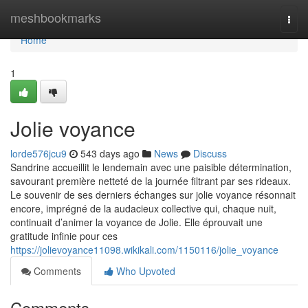
Home
meshbookmarks
Togg
navi
Home
1
Jolie voyance
lorde576jcu9
543 days ago
News
Discuss
Sandrine accueillit le lendemain avec une paisible détermination,
savourant première netteté de la journée filtrant par ses rideaux.
Le souvenir de ses derniers échanges sur jolie voyance résonnait
encore, imprégné de la audacieux collective qui, chaque nuit,
continuait d’animer la voyance de Jolie. Elle éprouvait une
gratitude infinie pour ces
https://jolievoyance11098.wikikali.com/1150116/jolie_voyance
Comments
Who Upvoted
Comments