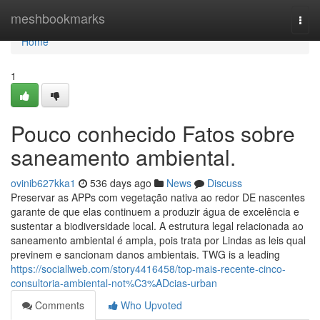
Home
meshbookmarks
Togg
navi
Home
1
Pouco conhecido Fatos sobre
saneamento ambiental.
ovinib627kka1
536 days ago
News
Discuss
Preservar as APPs com vegetação nativa ao redor DE nascentes
garante de que elas continuem a produzir água de excelência e
sustentar a biodiversidade local. A estrutura legal relacionada ao
saneamento ambiental é ampla, pois trata por Lindas as leis qual
previnem e sancionam danos ambientais. TWG is a leading
https://sociallweb.com/story4416458/top-mais-recente-cinco-
consultoria-ambiental-not%C3%ADcias-urban
Comments
Who Upvoted