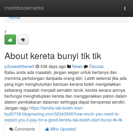
Home
meshbookmarks
Togg
navi
Home
1
About kereta bunyi tik tik
juliusw468wxw0
536 days ago
News
Discuss
Kalau anda ada masalah, jangan segan untuk bertanya dan
meminta pertolongan daripada orang lain. Lebih selamat jika ada
yang ingin menghulurkan bantuan kerana boleh mengelakkan
sebarang masalah menjadi semakin teruk. kereta secara amnya
berfungsi menghidupkan kereta dan menggerakkan piston dalam
sistem pembakaran dalaman sehingga dapat beroperasi sendiri.
Jangan ragu
https://kereta-tak-boleh-start-
bu20739.blogmazing.com/32343595/how-much-you-need-to-
expect-you-ll-pay-for-a-good-kereta-tak-boleh-start-bunyi-tik-tik
Comments
Who Upvoted