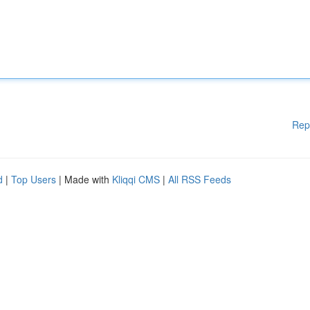
Rep
d
|
Top Users
| Made with
Kliqqi CMS
|
All RSS Feeds