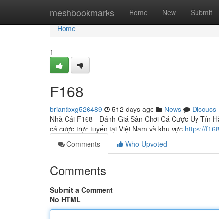
Home
meshbookmarks
Home
New
Submit
Home
1
F168
briantbxg526489
512 days ago
News
Discuss
Nhà Cái F168 - Đánh Giá Sân Chơi Cá Cược Uy Tín Hàn
cá cược trực tuyến tại Việt Nam và khu vực
https://f1
Comments
Who Upvoted
Comments
Submit a Comment
No HTML