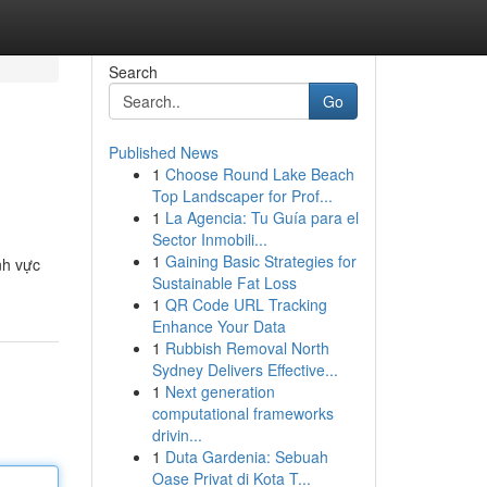
Search
Go
Published News
1
Choose Round Lake Beach
Top Landscaper for Prof...
1
La Agencia: Tu Guía para el
Sector Inmobili...
1
Gaining Basic Strategies for
nh vực
Sustainable Fat Loss
1
QR Code URL Tracking
Enhance Your Data
1
Rubbish Removal North
Sydney Delivers Effective...
1
Next generation
computational frameworks
drivin...
1
Duta Gardenia: Sebuah
Oase Privat di Kota T...