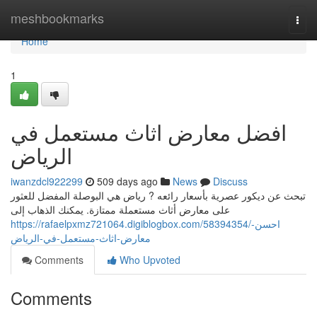
Home
meshbookmarks
Togg
navi
Home
1
افضل معارض اثاث مستعمل في
الرياض
iwanzdcl922299
509 days ago
News
Discuss
تبحث عن ديكور عصرية بأسعار رائعه ? رياض هي البوصلة المفضل للعثور
على معارض أثاث مستعملة ممتازة. يمكنك الذهاب إلى
https://rafaelpxmz721064.digiblogbox.com/58394354/احسن-
معارض-اثاث-مستعمل-في-الرياض
Comments
Who Upvoted
Comments