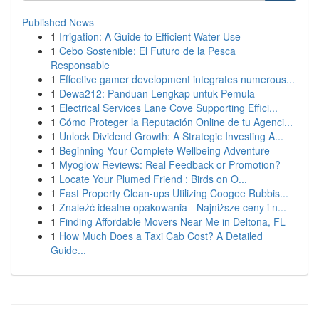
Published News
1
Irrigation: A Guide to Efficient Water Use
1
Cebo Sostenible: El Futuro de la Pesca
Responsable
1
Effective gamer development integrates numerous...
1
Dewa212: Panduan Lengkap untuk Pemula
1
Electrical Services Lane Cove Supporting Effici...
1
Cómo Proteger la Reputación Online de tu Agenci...
1
Unlock Dividend Growth: A Strategic Investing A...
1
Beginning Your Complete Wellbeing Adventure
1
Myoglow Reviews: Real Feedback or Promotion?
1
Locate Your Plumed Friend : Birds on O...
1
Fast Property Clean-ups Utilizing Coogee Rubbis...
1
Znaleźć idealne opakowania - Najniższe ceny i n...
1
Finding Affordable Movers Near Me in Deltona, FL
1
How Much Does a Taxi Cab Cost? A Detailed
Guide...