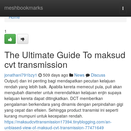
Home
meshbookmarks
Togg
navi
Home
1
The Ultimate Guide To maksud
cvt transmission
jonathani791bzy1
509 days ago
News
Discuss
Output) dan ini penting bagi mendapatkan pecutan kelajuan
rendah yang lebih baik. Apabila kereta memecut pula, puli akan
mengubah diameter untuk merendahkan kelajuan enjin supaya
kelajuan kereta dapat ditingkatkan. DCT memberikan
pengalaman berkendara yang dinamis dengan perpindahan gigi
yang cepat dan efisien. Sehingga product transmisi ini seperti
kurang mumpuni untuk kecepatan rendah.
https://maksudcvttransmission17394.tinyblogging.com/an-
unbiased-view-of-maksud-cvt-transmission-77471649