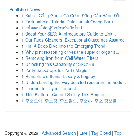
Published News
1
Kubet: Cổng Game Cá Cược Đẳng Cấp Hàng Đầu
1
Fortunabola: Tutorial Detail untuk Orang Baru
1
สล็อตออโต้: คู่มือสำหรับมือใหม่
1
Boost Your SEO: A Introductory Guide to Link...
1
Our Rugs Cleaners: Exceptional Outcomes Assured
1
7m: A Deep Dive into the Emerging Trend
1
Why joint reasoning drives the superior organis...
1
Removing Iron from Well Water Filters
1
Unlocking this Capability of SNC168
1
Party Backdrops for Party Magic
1
Remarkable Items: Luxury & Legacy
1
Understanding the way detailed research methodo...
1
I cannot fulfill your request
1
This Platform Cannot Satisfy This Request .
1
주소모아, 주소킹, 주소월드, 주소야: 주소 정보를...
Copyright © 2026 |
Advanced Search
|
Live
|
Tag Cloud
|
Top