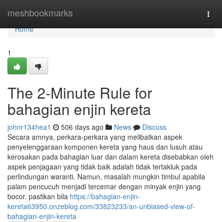
Home
meshbookmarks
Togg
navi
Home
1
The 2-Minute Rule for
bahagian enjin kereta
johnr134hea1
506 days ago
News
Discuss
Secara amnya, perkara-perkara yang melibatkan aspek
penyelenggaraan komponen kereta yang haus dan lusuh atau
kerosakan pada bahagian luar dan dalam kereta disebabkan oleh
aspek penjagaan yang tidak baik adalah tidak tertakluk pada
perlindungan waranti. Namun, masalah mungkin timbul apabila
palam pencucuh menjadi tercemar dengan minyak enjin yang
bocor. pastikan bila
https://bahagian-enjin-
kereta63950.onzeblog.com/33823233/an-unbiased-view-of-
bahagian-enjin-kereta