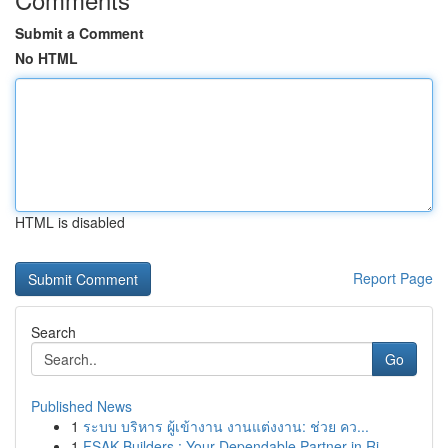
Submit a Comment
No HTML
HTML is disabled
Report Page
Search
Go
Published News
1
ระบบ บริหาร ผู้เข้างาน งานแต่งงาน: ช่วย คว...
1
FSAK Builders : Your Dependable Partner in Ri...