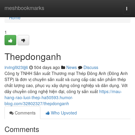
Home
meshbookmarks
Togg
navi
Home
1
Thepdonganh
irvingl923ijj6
504 days ago
News
Discuss
Công ty TNHH Sản xuất Thương mại Thép Đông Anh (Đông Anh
STP) là đơn vị chuyên sản xuất và cung cấp các sản phẩm thép
chất lượng cao, phục vụ xây dựng công nghiệp và dân dụng. Với
dây chuyền công nghệ hiện đại, công ty sản xuất
https://mau-
hang-rao-luoi-thep-ha50593.humor-
blog.com/32802327/thepdonganh
Comments
Who Upvoted
Comments