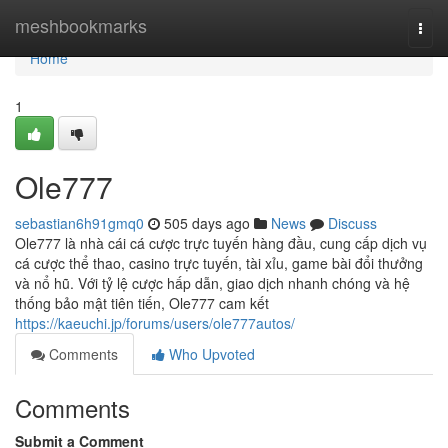
Home
meshbookmarks
Togg
navi
Home
1
Ole777
sebastian6h91gmq0
505 days ago
News
Discuss
Ole777 là nhà cái cá cược trực tuyến hàng đầu, cung cấp dịch vụ
cá cược thể thao, casino trực tuyến, tài xỉu, game bài đổi thưởng
và nổ hũ. Với tỷ lệ cược hấp dẫn, giao dịch nhanh chóng và hệ
thống bảo mật tiên tiến, Ole777 cam kết
https://kaeuchi.jp/forums/users/ole777autos/
Comments
Who Upvoted
Comments
Submit a Comment