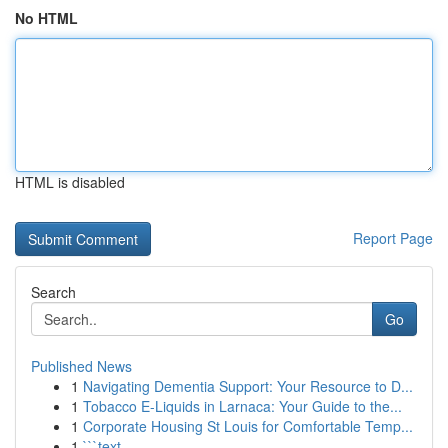
No HTML
HTML is disabled
Report Page
Search
Go
Published News
1
Navigating Dementia Support: Your Resource to D...
1
Tobacco E-Liquids in Larnaca: Your Guide to the...
1
Corporate Housing St Louis for Comfortable Temp...
1
```text