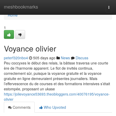
Home
meshbookmarks
Togg
navi
Home
1
Voyance olivier
peterf320nbo4
505 days ago
News
Discuss
Peu coccyxes le début des relais, la bâtisse traversa une courte
ère de l'harmonie apparent. Le flot de invités continua,
correctement sûr, puisque la voyance gratuite et la voyance
gratuite en ligne demeuraient présentes journaliers. Mais
l’effervescence du de courses et des formations intensives s’était
estompée, proposant un ukase
https://jolievoyance53693.theobloggers.com/40076195/voyance-
olivier
Comments
Who Upvoted