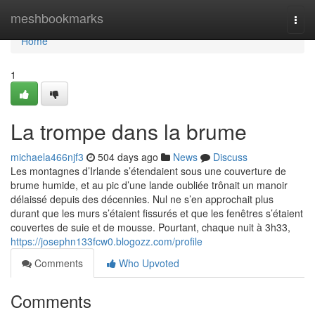
Home
meshbookmarks
Togg
navi
Home
1
La trompe dans la brume
michaela466njf3
504 days ago
News
Discuss
Les montagnes d’Irlande s’étendaient sous une couverture de
brume humide, et au pic d’une lande oubliée trônait un manoir
délaissé depuis des décennies. Nul ne s’en approchait plus
durant que les murs s’étaient fissurés et que les fenêtres s’étaient
couvertes de suie et de mousse. Pourtant, chaque nuit à 3h33,
https://josephn133fcw0.blogozz.com/profile
Comments
Who Upvoted
Comments