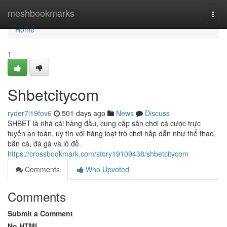
Home
meshbookmarks
Togg
navi
Home
1
Shbetcitycom
ryder7i19fov6
501 days ago
News
Discuss
SHBET là nhà cái hàng đầu, cung cấp sân chơi cá cược trực
tuyến an toàn, uy tín với hàng loạt trò chơi hấp dẫn như thể thao,
bắn cá, đá gà và lô đề.
https://crossbookmark.com/story19109438/shbetcitycom
Comments
Who Upvoted
Comments
Submit a Comment
No HTML