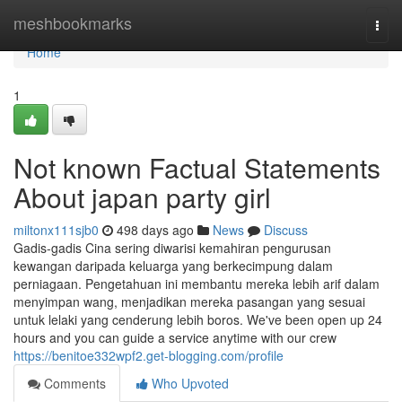
Home
meshbookmarks
Togg
navi
Home
1
Not known Factual Statements
About japan party girl
miltonx111sjb0
498 days ago
News
Discuss
Gadis-gadis Cina sering diwarisi kemahiran pengurusan
kewangan daripada keluarga yang berkecimpung dalam
perniagaan. Pengetahuan ini membantu mereka lebih arif dalam
menyimpan wang, menjadikan mereka pasangan yang sesuai
untuk lelaki yang cenderung lebih boros. We've been open up 24
hours and you can guide a service anytime with our crew
https://benitoe332wpf2.get-blogging.com/profile
Comments
Who Upvoted