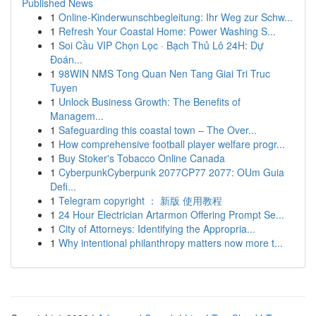
Published News
1
Online-Kinderwunschbegleitung: Ihr Weg zur Schw...
1
Refresh Your Coastal Home: Power Washing S...
1
Soi Cầu VIP Chọn Lọc · Bạch Thủ Lô 24H: Dự
Đoán...
1
98WIN NMS Tong Quan Nen Tang Giai Tri Truc
Tuyen
1
Unlock Business Growth: The Benefits of
Managem...
1
Safeguarding this coastal town – The Over...
1
How comprehensive football player welfare progr...
1
Buy Stoker's Tobacco Online Canada
1
CyberpunkCyberpunk 2077CP77 2077: OUm Guia
Defi...
1
Telegram copyright ： 新版 使用教程
1
24 Hour Electrician Artarmon Offering Prompt Se...
1
City of Attorneys: Identifying the Appropria...
1
Why intentional philanthropy matters now more t...