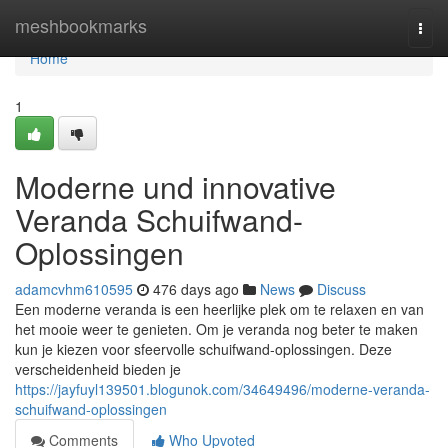
Home
meshbookmarks
Togg
navi
Home
1
Moderne und innovative
Veranda Schuifwand-
Oplossingen
adamcvhm610595
476 days ago
News
Discuss
Een moderne veranda is een heerlijke plek om te relaxen en van
het mooie weer te genieten. Om je veranda nog beter te maken
kun je kiezen voor sfeervolle schuifwand-oplossingen. Deze
verscheidenheid bieden je
https://jayfuyl139501.blogunok.com/34649496/moderne-veranda-
schuifwand-oplossingen
Comments
Who Upvoted