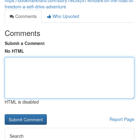
https://bookmarkhard.com/story19439257/embark-on-the-road-of-
freedom-a-self-drive-adventure
Comments
Who Upvoted
Comments
Submit a Comment
No HTML
HTML is disabled
Report Page
Search