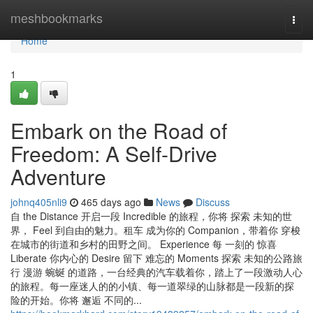
Home
meshbookmarks
Togg
navi
Home
1
Embark on the Road of
Freedom: A Self-Drive
Adventure
johnq405nli9
465 days ago
News
Discuss
自 the Distance 开启一段 Incredible 的旅程，你将 探索 未知的世
界， Feel 到自由的魅力。租车 成为你的 Companion，带着你 穿梭
在城市的街道和乡村的田野之间。 Experience 每 一刻的 惊喜
Liberate 你内心的 Desire 留下 难忘的 Moments 探索 未知的公路旅
行 漫游 蜿蜒 的道路，一台经典的汽车载着你，踏上了一段激动人心
的旅程。每一座迷人的的小镇、每一道翠绿的山脉都是一段新的探
险的开始。你将 邂逅 不同的...