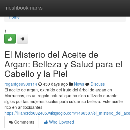
Home
meshbookmarks
Home
1
El Misterio del Aceite de
Argan: Belleza y Salud para el
Cabello y la Piel
reganfgeu908114
450 days ago
News
Discuss
El aceite de argan, extraído del fruto del árbol de argan en
Marruecos, es un regalo natural que ha sido utilizado durante
siglos por las mujeres locales para cuidar su belleza. Este aceite
rico en antioxidantes,
https://liliancrdo632405.wikigiogio.com/1466587/el_misterio_del_a
Comments
Who Upvoted