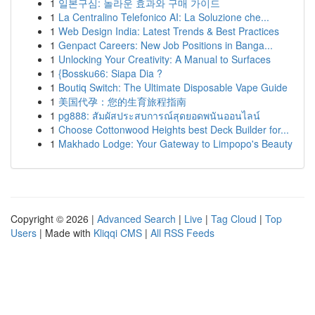
1
일본구심: 놀라운 효과와 구매 가이드
1
La Centralino Telefonico AI: La Soluzione che...
1
Web Design India: Latest Trends & Best Practices
1
Genpact Careers: New Job Positions in Banga...
1
Unlocking Your Creativity: A Manual to Surfaces
1
{Bossku66: Siapa Dia ?
1
Boutiq Switch: The Ultimate Disposable Vape Guide
1
美国代孕：您的生育旅程指南
1
pg888: สัมผัสประสบการณ์สุดยอดพนันออนไลน์
1
Choose Cottonwood Heights best Deck Builder for...
1
Makhado Lodge: Your Gateway to Limpopo's Beauty
Copyright © 2026 |
Advanced Search
|
Live
|
Tag Cloud
|
Top
Users
| Made with
Kliqqi CMS
|
All RSS Feeds