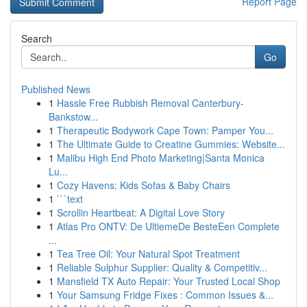
Report Page
Search
Go
Published News
1
Hassle Free Rubbish Removal Canterbury-
Bankstow...
1
Therapeutic Bodywork Cape Town: Pamper You...
1
The Ultimate Guide to Creatine Gummies: Website...
1
Malibu High End Photo Marketing|Santa Monica
Lu...
1
Cozy Havens: Kids Sofas & Baby Chairs
1
```text
1
Scrollin Heartbeat: A Digital Love Story
1
Atlas Pro ONTV: De UltiemeDe BesteEen Complete
...
1
Tea Tree Oil: Your Natural Spot Treatment
1
Reliable Sulphur Supplier: Quality & Competitiv...
1
Mansfield TX Auto Repair: Your Trusted Local Shop
1
Your Samsung Fridge Fixes : Common Issues &...