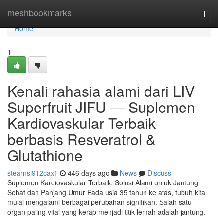
Home
meshbookmarks
Togg
navi
Home
1
Kenali rahasia alami dari LIV
Superfruit JIFU — Suplemen
Kardiovaskular Terbaik
berbasis Resveratrol &
Glutathione
stearnsi912cax1
446 days ago
News
Discuss
Suplemen Kardiovaskular Terbaik: Solusi Alami untuk Jantung
Sehat dan Panjang Umur Pada usia 35 tahun ke atas, tubuh kita
mulai mengalami berbagai perubahan signifikan. Salah satu
organ paling vital yang kerap menjadi titik lemah adalah jantung.