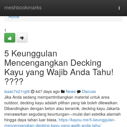
Home
meshbookmarks
Togg
navi
Home
1
5 Keunggulan
Mencengangkan Decking
Kayu yang Wajib Anda Tahu!
????
isaac7e21rgt6
447 days ago
News
Discuss
Jika Anda sedang mempertimbangkan material untuk area
outdoor, decking kayu adalah pilihan yang tak boleh dilewatkan.
Dibandingkan dengan beton atau keramik, decking kayu Jakarta
menawarkan segudang keuntungan—mulai dari estetika alamiah
hingga daya tahan luar biasa.
https://kayou.me/5-keunggulan-
mencengangkan-decking-kayu-yang-wajib-anda-tahu/