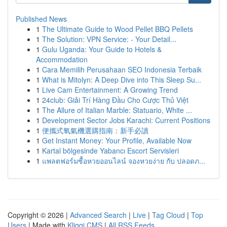
Published News
1
The Ultimate Guide to Wood Pellet BBQ Pellets
1
The Solution: VPN Service: - Your Detail...
1
Gulu Uganda: Your Guide to Hotels &
Accommodation
1
Cara Memilih Perusahaan SEO Indonesia Terbaik
1
What is Mitolyn: A Deep Dive into This Sleep Su...
1
Live Cam Entertainment: A Growing Trend
1
24club: Giải Trí Hàng Đầu Cho Cược Thủ Việt
1
The Allure of Italian Marble: Statuario, White ...
1
Development Sector Jobs Karachi: Current Positions
1
便攜式氧氣機選購指南：新手必讀
1
Get Instant Money: Your Profile, Available Now
1
Kartal bölgesinde Yabancı Escort Servisleri
1
แพลตฟอร์มซื้อหวยออนไลน์ จองหวยง่าย กับ ปลอดภ...
Copyright © 2026 |
Advanced Search
|
Live
|
Tag Cloud
|
Top
Users
| Made with
Kliqqi CMS
|
All RSS Feeds