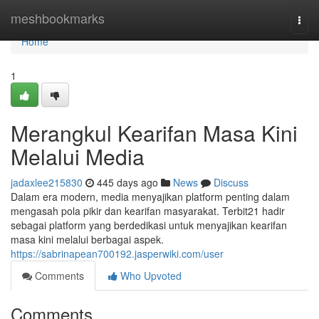
Home
meshbookmarks
Togg
navi
Home
1
Merangkul Kearifan Masa Kini
Melalui Media
jadaxlee215830
445 days ago
News
Discuss
Dalam era modern, media menyajikan platform penting dalam
mengasah pola pikir dan kearifan masyarakat. Terbit21 hadir
sebagai platform yang berdedikasi untuk menyajikan kearifan
masa kini melalui berbagai aspek.
https://sabrinapean700192.jasperwiki.com/user
Comments
Who Upvoted
Comments