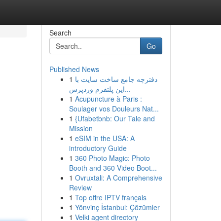
Search
Go
Published News
1
دفترچه جامع ساخت سایت با
این پلتفرم وردپرس...
1
Acupuncture à Paris :
Soulager vos Douleurs Nat...
1
{Ufabetbnb: Our Tale and
Mission
1
eSIM in the USA: A
introductory Guide
1
360 Photo Magic: Photo
Booth and 360 Video Boot...
1
Ovruxtali: A Comprehensive
Review
1
Top offre IPTV français
1
Yönvinç İstanbul: Çözümler
1
Velki agent directory