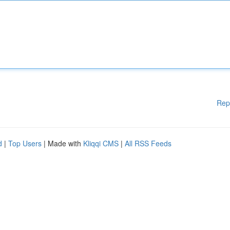
Rep
d
|
Top Users
| Made with
Kliqqi CMS
|
All RSS Feeds