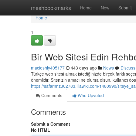
Home
meshbookmarks
Home
New
Submit
Home
1
Bir Web Sitesi Edin Rehbe
macieshly405177
443 days ago
News
Discuss
Türkçe web sitesi almak istediğinizde birçok farklı seçen
önemlidir. Sitenizin amacı ne olursa olsun, kullanıcı do
https://safarnnz302783.illawiki.com/1480990/siteye_sa
Comments
Who Upvoted
Comments
Submit a Comment
No HTML