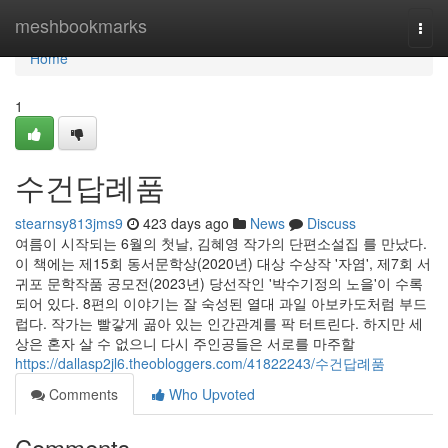
Home
meshbookmarks
Togg
navi
Home
1
수건답례품
stearnsy813jms9
423 days ago
News
Discuss
여름이 시작되는 6월의 첫날, 김혜영 작가의 단편소설집 를 만났다.
이 책에는 제15회 동서문학상(2020년) 대상 수상작 '자염', 제7회 서
귀포 문학작품 공모전(2023년) 당선작인 '박수기정의 노을'이 수록
되어 있다. 8편의 이야기는 잘 숙성된 열대 과일 아보카도처럼 부드
럽다. 작가는 빨갛게 곪아 있는 인간관계를 팍 터트린다. 하지만 세
상은 혼자 살 수 없으니 다시 주인공들은 서로를 마주할
https://dallasp2jl6.theobloggers.com/41822243/수건답례품
Comments
Who Upvoted
Comments