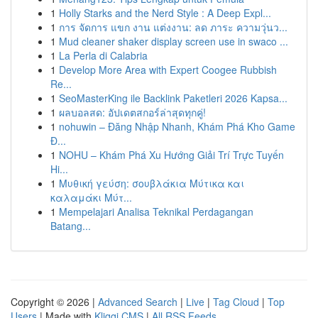
1
Holly Starks and the Nerd Style : A Deep Expl...
1
การ จัดการ แขก งาน แต่งงาน: ลด ภาระ ความวุ่นว...
1
Mud cleaner shaker display screen use in swaco ...
1
La Perla di Calabria
1
Develop More Area with Expert Coogee Rubbish
Re...
1
SeoMasterKing ile Backlink Paketleri 2026 Kapsa...
1
ผลบอลสด: อัปเดตสกอร์ล่าสุดทุกคู่!
1
nohuwin – Đăng Nhập Nhanh, Khám Phá Kho Game
Đ...
1
NOHU – Khám Phá Xu Hướng Giải Trí Trực Tuyến
Hi...
1
Μυθική γεύση: σουβλάκια Μύτικα και
καλαμάκι Μύτ...
1
Mempelajari Analisa Teknikal Perdagangan
Batang...
Copyright © 2026 |
Advanced Search
|
Live
|
Tag Cloud
|
Top
Users
| Made with
Kliqqi CMS
|
All RSS Feeds