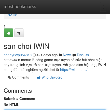
Home
meshbookmarks
Togg
navi
Home
1
san choi IWIN
honeyrxyp054818
421 days ago
News
Discuss
https://iwin.menu/ là cổng game trực tuyến có sức hút nhất hiện
nay trong lĩnh vực trò chơi trực tuyến. Với giao diện hiện đại, IWIN
mang đến trải nghiệm người chơi từ
https://iwin.menu/
Comments
Who Upvoted
Comments
Submit a Comment
No HTML