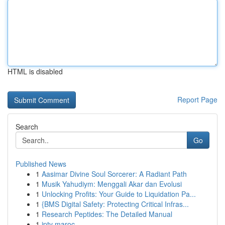
HTML is disabled
Report Page
Search
Go
Published News
1
Aasimar Divine Soul Sorcerer: A Radiant Path
1
Musik Yahudiym: Menggali Akar dan Evolusi
1
Unlocking Profits: Your Guide to Liquidation Pa...
1
{BMS Digital Safety: Protecting Critical Infras...
1
Research Peptides: The Detailed Manual
1
iptv maroc