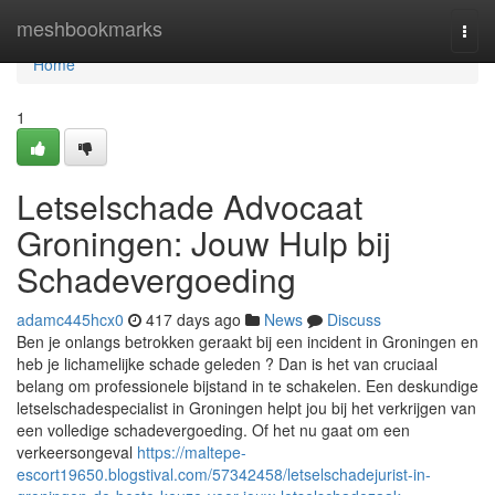
Home
meshbookmarks
Togg
navi
Home
1
Letselschade Advocaat
Groningen: Jouw Hulp bij
Schadevergoeding
adamc445hcx0
417 days ago
News
Discuss
Ben je onlangs betrokken geraakt bij een incident in Groningen en
heb je lichamelijke schade geleden ? Dan is het van cruciaal
belang om professionele bijstand in te schakelen. Een deskundige
letselschadespecialist in Groningen helpt jou bij het verkrijgen van
een volledige schadevergoeding. Of het nu gaat om een
verkeersongeval
https://maltepe-
escort19650.blogstival.com/57342458/letselschadejurist-in-