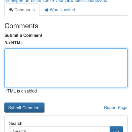
groningen-de-beste-keuze-voor-jouw-letselschadezaak
Comments
Who Upvoted
Comments
Submit a Comment
No HTML
HTML is disabled
Report Page
Search
Go