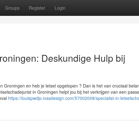
Groups
Register
Login
roningen: Deskundige Hulp bij
 in Groningen en heb je letsel opgelopen ? Dan is het van cruciaal bel
etselschadejurist in Groningen helpt jou bij het verkrijgen van een pas
eval
https://louispwdjo.ivasdesign.com/57002008/specialist-in-letselsch