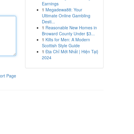
Earnings
1
Megadewa88: Your
Ultimate Online Gambling
Desti...
1
Reasonable New Homes in
Broward County Under $3...
1
Kilts for Men: A Modern
Scottish Style Guide
1
Địa Chỉ Mới Nhất | Hiện Tại}
2024
ort Page