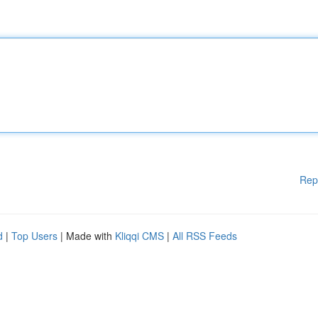
Rep
d
|
Top Users
| Made with
Kliqqi CMS
|
All RSS Feeds