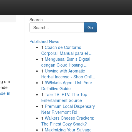
Search
Go
Published News
1
Coach de Contorno
Corporal: Manual para el ...
1
Menguasai Bisnis Digital
dengan Cloud Hosting ...
1
Unwind with Aromatic
Herbal Incense - Shop Onli...
ang om
1
9Wickets Agent List: Your
sende
Definitive Guide
ade-in-
1
Tale TV IPTV: The Top
Entertainment Source
1
Premium Local Dispensary
Near Rivermont Rd
1
Walkers Cheese Crackers:
The Finest Cozy Snack?
1
Maximizing Your Salvage