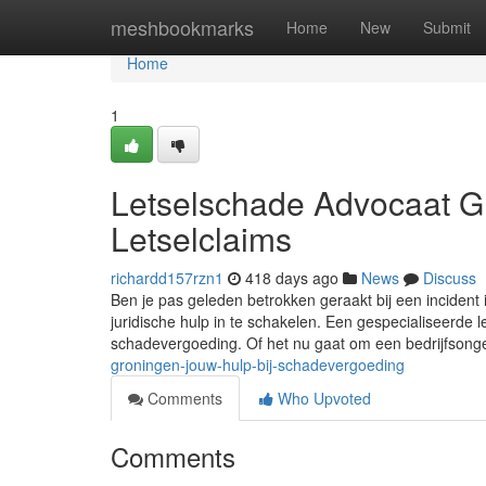
Home
meshbookmarks
Home
New
Submit
Home
1
Letselschade Advocaat G
Letselclaims
richardd157rzn1
418 days ago
News
Discuss
Ben je pas geleden betrokken geraakt bij een incident
juridische hulp in te schakelen. Een gespecialiseerde l
schadevergoeding. Of het nu gaat om een bedrijfsong
groningen-jouw-hulp-bij-schadevergoeding
Comments
Who Upvoted
Comments