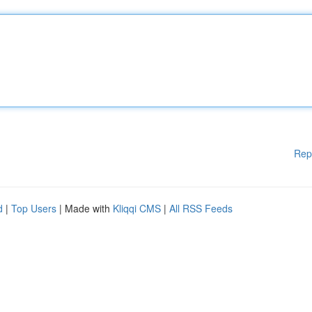
Rep
d
|
Top Users
| Made with
Kliqqi CMS
|
All RSS Feeds