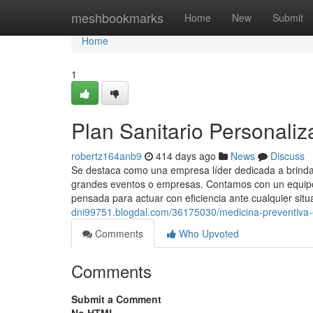
Home
meshbookmarks
Home
New
Submit
Home
1
Plan Sanitario Personali
robertz164anb9
414 days ago
News
Discuss
Se destaca como una empresa líder dedicada a brindar
grandes eventos o empresas. Contamos con un equipo 
pensada para actuar con eficiencia ante cualquier situ
dni99751.blogdal.com/36175030/medicina-preventiva-
Comments
Who Upvoted
Comments
Submit a Comment