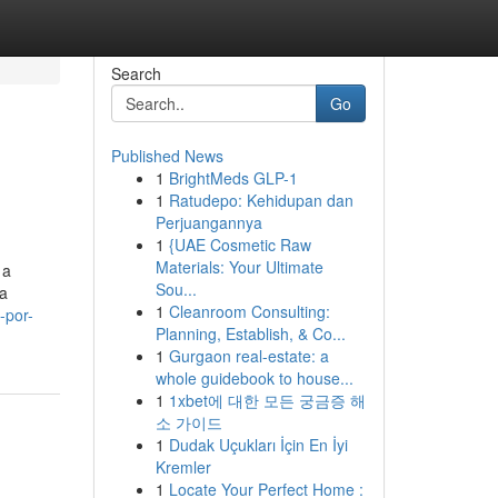
Search
Go
Published News
1
BrightMeds GLP-1
1
Ratudepo: Kehidupan dan
Perjuangannya
1
{UAE Cosmetic Raw
Materials: Your Ultimate
 a
Sou...
ca
1
Cleanroom Consulting:
-por-
Planning, Establish, & Co...
1
Gurgaon real-estate: a
whole guidebook to house...
1
1xbet에 대한 모든 궁금증 해
소 가이드
1
Dudak Uçukları İçin En İyi
Kremler
1
Locate Your Perfect Home :