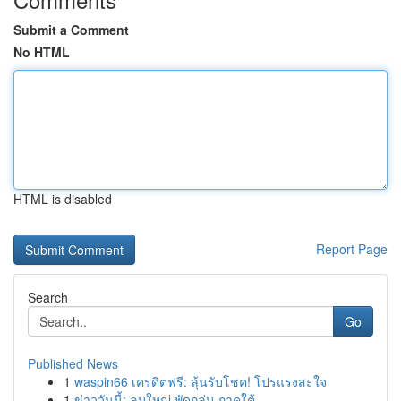
Submit a Comment
No HTML
HTML is disabled
Report Page
Search
Go
Published News
1
waspin66 เครดิตฟรี: ลุ้นรับโชค! โปรแรงสะใจ
1
ข่าววันนี้: ลมใหญ่ พัดถล่ม ภาคใต้