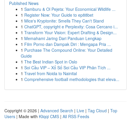
Published News
1
Samburu & Ol Pejeta: Your Economical Wildlife ...
1
Register Now: Your Guide to ep88bet
1
Mice's Kryptonite: Smells They Can't Stand
1
ChatGPT, copyright e Perplexity: Cosa Cercano i...
1
Transform Your Vision: Expert Drafting & Design...
1
Memahami Jaring Dari Panduan Lengkap
1
Film Porno dan Dampak Diri : Mengapa Pria ...
1
Purchase The Compound Online: Your Detailed
Guide
1
The Best Indian Spot in Oslo
1
Soi Cầu VIP – Xổ Số Soi Cầu VIP Phân Tích ...
1
Travel from Noida to Nainital
1
Comprehensive football methodologies that eleva...
Copyright © 2026 |
Advanced Search
|
Live
|
Tag Cloud
|
Top
Users
| Made with
Kliqqi CMS
|
All RSS Feeds