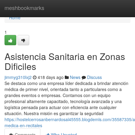
Home
meshbookmarks
Home
1
Asistencia Sanitaria en Zonas
Dificiles
jimmyg310lxj2
418 days ago
News
Discuss
Se destaca como una empresa líder dedicada a brindar atención
médica de primer nivel, orientada tanto a particulares como a
grandes eventos o empresas. Contamos con un equipo
profesional altamente capacitado, tecnología avanzada y una
logística pensada para actuar con eficiencia ante cualquier
situación. Nuestra misión es garantizar la seguridad
https://hostelcerrosanbernardosal45555.blogdemls.com/35587335/a
medica-en-recitales
Comments
Who Upvoted