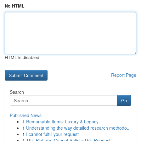
No HTML
HTML is disabled
Report Page
Search
Go
Published News
1
Remarkable Items: Luxury & Legacy
1
Understanding the way detailed research methodo...
1
I cannot fulfill your request
1
This Platform Cannot Satisfy This Request .