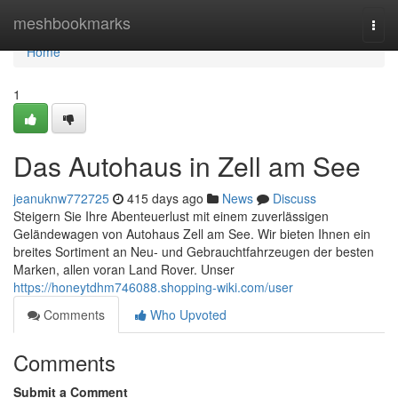
Home
meshbookmarks
Togg
navi
Home
1
Das Autohaus in Zell am See
jeanuknw772725
415 days ago
News
Discuss
Steigern Sie Ihre Abenteuerlust mit einem zuverlässigen
Geländewagen von Autohaus Zell am See. Wir bieten Ihnen ein
breites Sortiment an Neu- und Gebrauchtfahrzeugen der besten
Marken, allen voran Land Rover. Unser
https://honeytdhm746088.shopping-wiki.com/user
Comments
Who Upvoted
Comments
Submit a Comment