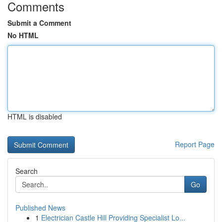
Comments
Submit a Comment
No HTML
HTML is disabled
Report Page
Search
Go
Published News
1
Electrician Castle Hill Providing Specialist Lo...