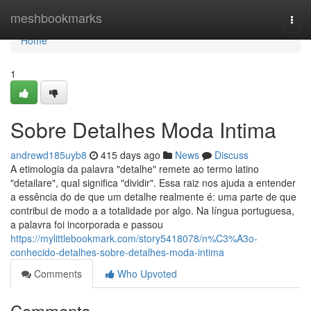
Home
meshbookmarks
Togg
navi
Home
1
Sobre Detalhes Moda Intima
andrewd185uyb8
415 days ago
News
Discuss
A etimologia da palavra "detalhe" remete ao termo latino
"detailare", qual significa "dividir". Essa raiz nos ajuda a entender
a essência do de que um detalhe realmente é: uma parte de que
contribui de modo a a totalidade por algo. Na língua portuguesa,
a palavra foi incorporada e passou
https://mylittlebookmark.com/story5418078/n%C3%A3o-
conhecido-detalhes-sobre-detalhes-moda-intima
Comments
Who Upvoted
Comments