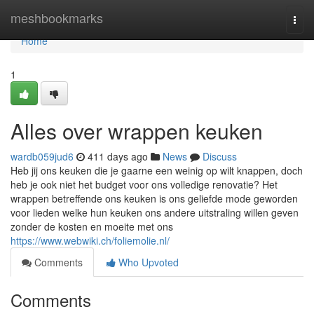
Home
meshbookmarks
Togg
navi
Home
1
Alles over wrappen keuken
wardb059jud6
411 days ago
News
Discuss
Heb jij ons keuken die je gaarne een weinig op wilt knappen, doch
heb je ook niet het budget voor ons volledige renovatie? Het
wrappen betreffende ons keuken is ons geliefde mode geworden
voor lieden welke hun keuken ons andere uitstraling willen geven
zonder de kosten en moeite met ons
https://www.webwiki.ch/foliemolie.nl/
Comments
Who Upvoted
Comments