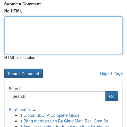
Submit a Comment
No HTML
HTML is disabled
Report Page
Search
Go
Published News
1
Global SEO: A Complete Guide
1
Bảng dự đoán 24h Ba Càng Miền Bắc: Chốt Số ...
1
Acquire copyright Hydrochloride Powder Via the ...