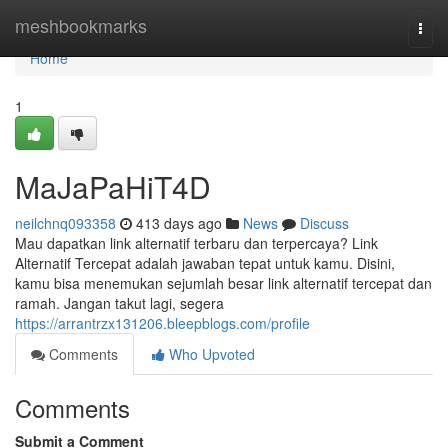
Home
meshbookmarks
Togg
navi
Home
1
MaJaPaHiT4D
neilchnq093358
413 days ago
News
Discuss
Mau dapatkan link alternatif terbaru dan terpercaya? Link
Alternatif Tercepat adalah jawaban tepat untuk kamu. Disini,
kamu bisa menemukan sejumlah besar link alternatif tercepat dan
ramah. Jangan takut lagi, segera
https://arrantrzx131206.bleepblogs.com/profile
Comments
Who Upvoted
Comments
Submit a Comment