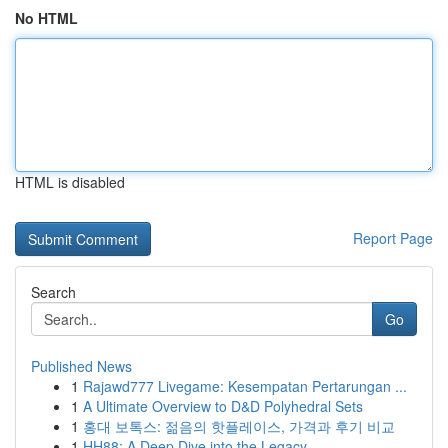
No HTML
HTML is disabled
Report Page
Search
Go
Published News
1
Rajawd777 Livegame: Kesempatan Pertarungan ...
1
A Ultimate Overview to D&D Polyhedral Sets
1
홍대 보톡스: 젊음의 핫플레이스, 가격과 후기 비교
1
HH88: A Deep Dive into the Legacy