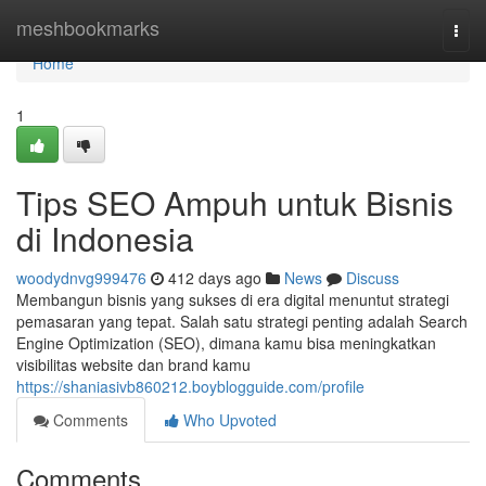
Home
meshbookmarks
Togg
navi
Home
1
Tips SEO Ampuh untuk Bisnis
di Indonesia
woodydnvg999476
412 days ago
News
Discuss
Membangun bisnis yang sukses di era digital menuntut strategi
pemasaran yang tepat. Salah satu strategi penting adalah Search
Engine Optimization (SEO), dimana kamu bisa meningkatkan
visibilitas website dan brand kamu
https://shaniasivb860212.boyblogguide.com/profile
Comments
Who Upvoted
Comments