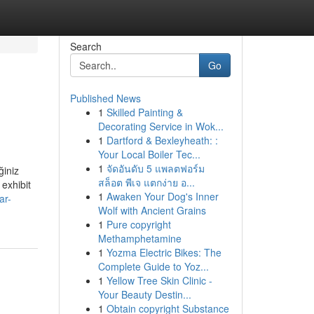
Search
Go
Published News
1
Skilled Painting &
Decorating Service in Wok...
1
Dartford & Bexleyheath: :
Your Local Boiler Tec...
1
จัดอันดับ 5 แพลตฟอร์ม
ğiniz
สล็อต พีเจ แตกง่าย อ...
 exhibit
1
Awaken Your Dog's Inner
ar-
Wolf with Ancient Grains
1
Pure copyright
Methamphetamine
1
Yozma Electric Bikes: The
Complete Guide to Yoz...
1
Yellow Tree Skin Clinic -
Your Beauty Destin...
1
Obtain copyright Substance