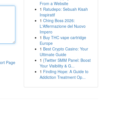
From a Website
1
Ratudepo: Sebuah Kisah
Inspiratif
1
Ching Boss 2026:
L'Affermazione del Nuovo
Impero
1
Buy THC vape cartridge
Europe
1
Best Crypto Casino: Your
Ultimate Guide
1
{Twitter SMM Panel: Boost
ort Page
Your Visibility & G...
1
Finding Hope: A Guide to
Addiction Treatment Op...