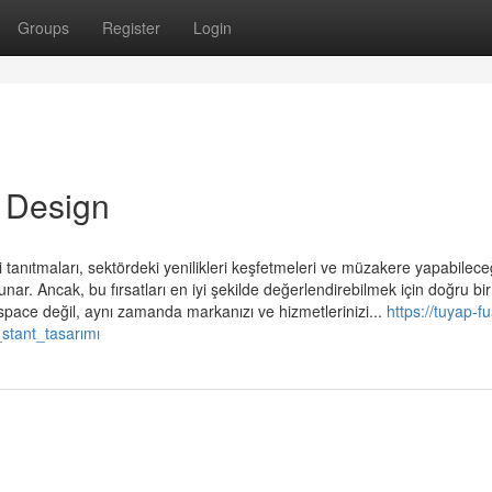
Groups
Register
Login
 Design
ni tanıtmaları, sektördeki yenilikleri keşfetmeleri ve müzakere yapabilece
unar. Ancak, bu fırsatları en iyi şekilde değerlendirebilmek için doğru bir
 space değil, aynı zamanda markanızı ve hizmetlerinizi...
https://tuyap-fu
stant_tasarımı