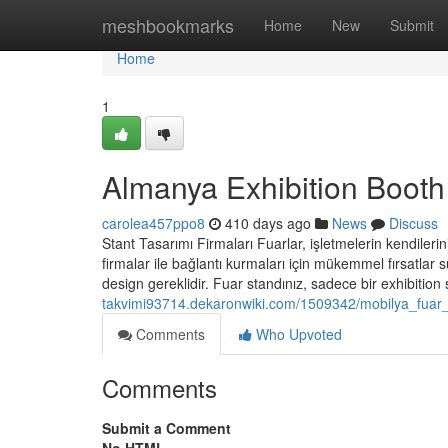
Home
meshbookmarks
Home
New
Submit
Home
1
Almanya Exhibition Booth
carolea457ppo8
410 days ago
News
Discuss
Stant Tasarımı Firmaları Fuarlar, işletmelerin kendileri
firmalar ile bağlantı kurmaları için mükemmel fırsatlar s
design gereklidir. Fuar standınız, sadece bir exhibition
takvimi93714.dekaronwiki.com/1509342/mobilya_fuar_
Comments
Who Upvoted
Comments
Submit a Comment