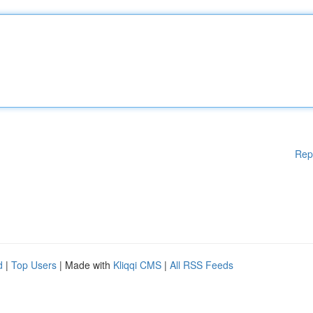
Rep
d
|
Top Users
| Made with
Kliqqi CMS
|
All RSS Feeds