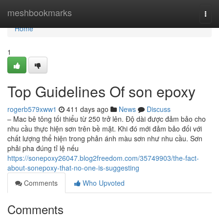
Home
meshbookmarks
Togg
navi
Home
1
Top Guidelines Of son epoxy
rogerb579xww1
411 days ago
News
Discuss
– Mac bê tông tối thiểu từ 250 trở lên. Độ dài được đảm bảo cho
nhu cầu thực hiện sơn trên bề mặt. Khi đó mới đảm bảo đối với
chất lượng thể hiện trong phản ánh màu sơn như nhu cầu. Sơn
phải pha đúng tỉ lệ nếu
https://sonepoxy26047.blog2freedom.com/35749903/the-fact-
about-sonepoxy-that-no-one-is-suggesting
Comments
Who Upvoted
Comments