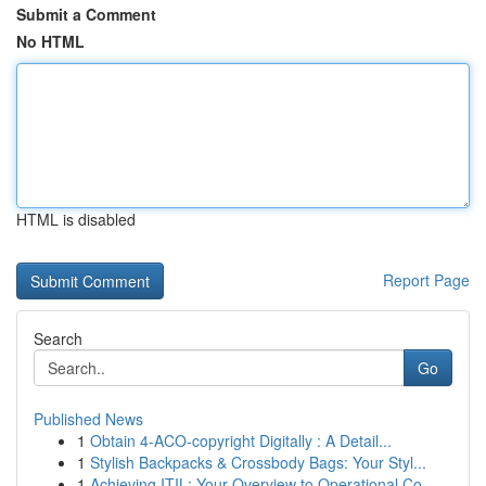
Submit a Comment
No HTML
HTML is disabled
Report Page
Search
Go
Published News
1
Obtain 4-ACO-copyright Digitally : A Detail...
1
Stylish Backpacks & Crossbody Bags: Your Styl...
1
Achieving ITIL: Your Overview to Operational Co...