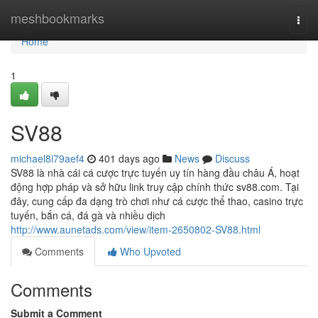
Home
meshbookmarks
Togg
navi
Home
1
SV88
michael8i79aef4
401 days ago
News
Discuss
SV88 là nhà cái cá cược trực tuyến uy tín hàng đầu châu Á, hoạt
động hợp pháp và sở hữu link truy cập chính thức sv88.com. Tại
đây, cung cấp đa dạng trò chơi như cá cược thể thao, casino trực
tuyến, bắn cá, đá gà và nhiều dịch
http://www.aunetads.com/view/item-2650802-SV88.html
Comments
Who Upvoted
Comments
Submit a Comment